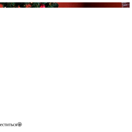
еститься🤩