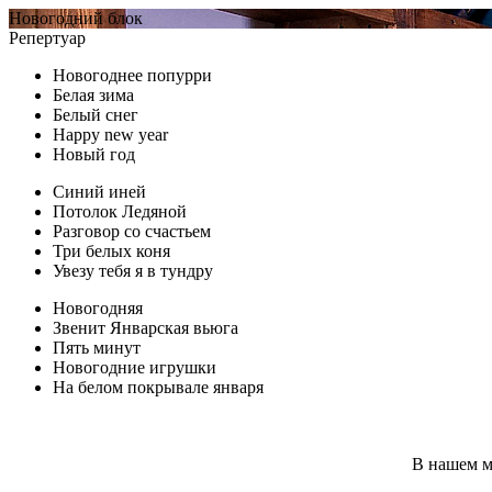
Новогодний блок
Репертуар
Новогоднее попурри
Белая зима
Белый снег
Happy new year
Новый год
Синий иней
Потолок Ледяной
Разговор со счастьем
Три белых коня
Увезу тебя я в тундру
Новогодняя
Звенит Январская вьюга
Пять минут
Новогодние игрушки
На белом покрывале января
В нашем м